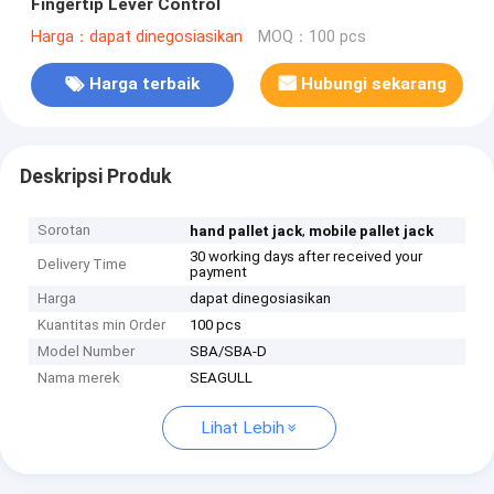
Fingertip Lever Control
Harga：dapat dinegosiasikan
MOQ：100 pcs
Harga terbaik
Hubungi sekarang
Deskripsi Produk
Sorotan
,
hand pallet jack
mobile pallet jack
30 working days after received your
Delivery Time
payment
Harga
dapat dinegosiasikan
Kuantitas min Order
100 pcs
Model Number
SBA/SBA-D
Nama merek
SEAGULL
Lihat Lebih