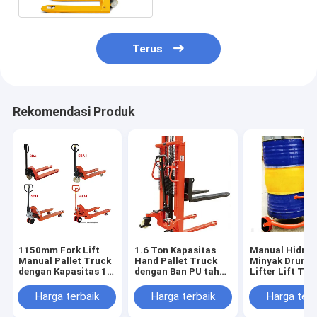
Terus
Rekomendasi Produk
1150mm Fork Lift
1.6 Ton Kapasitas
Manual Hidrol
Manual Pallet Truck
Hand Pallet Truck
Minyak Drum P
dengan Kapasitas 1
dengan Ban PU tahan
Lifter Lift Tru
Ton
lama
Hidrolik Hand 
Truck Manual 
Harga terbaik
Harga terbaik
Harga terb
Jack