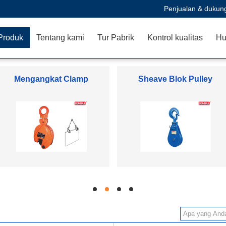
Penjualan & dukun
Produk
Tentang kami
Tur Pabrik
Kontrol kualitas
Hu
Mengangkat Clamp
Sheave Blok Pulley
hd
hd
hd
hd