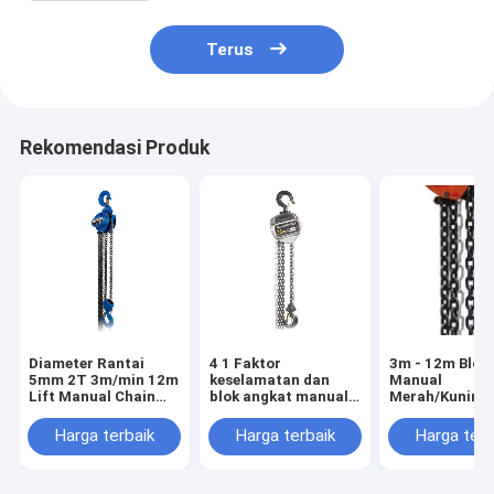
Terus
Rekomendasi Produk
Diameter Rantai
4 1 Faktor
3m - 12m Blok
5mm 2T 3m/min 12m
keselamatan dan
Manual
Lift Manual Chain
blok angkat manual
Merah/Kuning/
Block Powder Coated
dengan lapisan
Hijau Dengan 
Hoist
bubuk
5,3kg dan Dia
Harga terbaik
Harga terbaik
Harga terb
Rantai 7,1