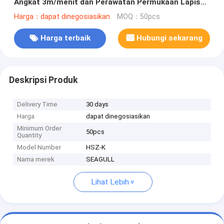
Angkat 3m/menit dan Perawatan Permukaan Lapisan
Bubuk
Harga：dapat dinegosiasikan
MOQ：50pcs
Harga terbaik
Hubungi sekarang
Deskripsi Produk
Delivery Time
30 days
Harga
dapat dinegosiasikan
Minimum Order
50pcs
Quantity
Model Number
HSZ-K
Nama merek
SEAGULL
Lihat Lebih