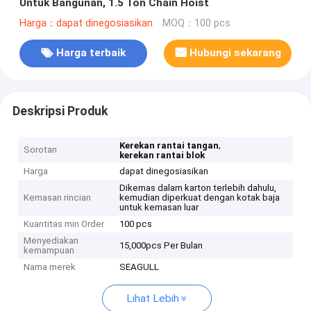
Untuk Bangunan, 1.5 Ton Chain Hoist
Harga：dapat dinegosiasikan
MOQ：100 pcs
Harga terbaik
Hubungi sekarang
Deskripsi Produk
,
Kerekan rantai tangan
Sorotan
kerekan rantai blok
Harga
dapat dinegosiasikan
Dikemas dalam karton terlebih dahulu,
Kemasan rincian
kemudian diperkuat dengan kotak baja
untuk kemasan luar
Kuantitas min Order
100 pcs
Menyediakan
15,000pcs Per Bulan
kemampuan
Nama merek
SEAGULL
Lihat Lebih