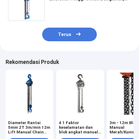
1.5 Ton Chain Hoist
Terus
Rekomendasi Produk
Diameter Rantai
4 1 Faktor
3m - 12m Blok
5mm 2T 3m/min 12m
keselamatan dan
Manual
Lift Manual Chain
blok angkat manual
Merah/Kuning/
Block Powder Coated
dengan lapisan
Hijau Dengan 