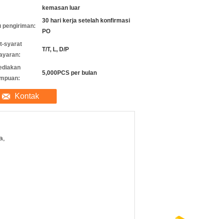
kemasan luar
30 hari kerja setelah konfirmasi
 pengiriman:
PO
t-syarat
T/T, L, D/P
ayaran:
ediakan
5,000PCS per bulan
mpuan:
Kontak
a,