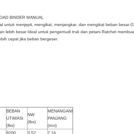
LOAD BINDER MANUAL
nal untuk menjepit, mengikat, menjangkar, dan mengikat beban besar.
n lebih besar.Ideal untuk pengemudi truk dan petani.Ratchet membu
ih cepat jika beban bergeser.
BEBAN
MENANGANI
NW
UTIMASI
PANJANG
(lbs)
(lbs)
(inci)
9200
3.52
7.16