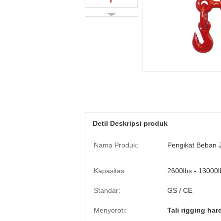
Detil Deskripsi produk
Nama Produk:
Pengikat Beban J
Kapasitas:
2600lbs - 13000l
Standar:
GS / CE
Menyoroti:
Tali rigging ha