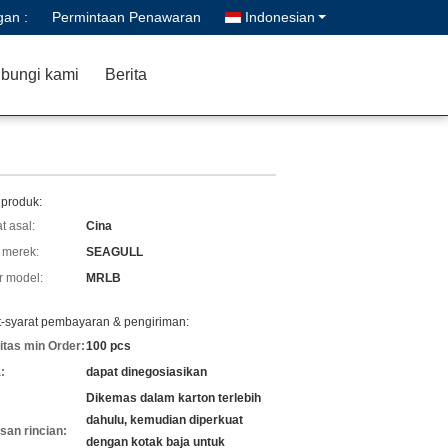
gan :
Permintaan Penawaran
Indonesian
bungi kami
Berita
 produk:
t asal:
Cina
merek:
SEAGULL
 model:
MRLB
t-syarat pembayaran & pengiriman:
itas min Order:
100 pcs
:
dapat dinegosiasikan
Dikemas dalam karton terlebih
dahulu, kemudian diperkuat
an rincian:
dengan kotak baja untuk