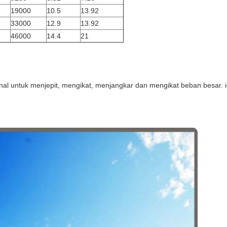
19000
10.5
13.92
33000
12.9
13.92
46000
14.4
21
onal untuk menjepit, mengikat, menjangkar dan mengikat beban besar. 