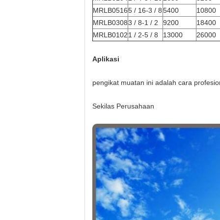
MRLB0516
5 / 16-3 / 8
5400
10800
MRLB0308
3 / 8-1 / 2
9200
18400
MRLB0102
1 / 2-5 / 8
13000
26000
Aplikasi
pengikat muatan ini adalah cara profesi
Sekilas Perusahaan