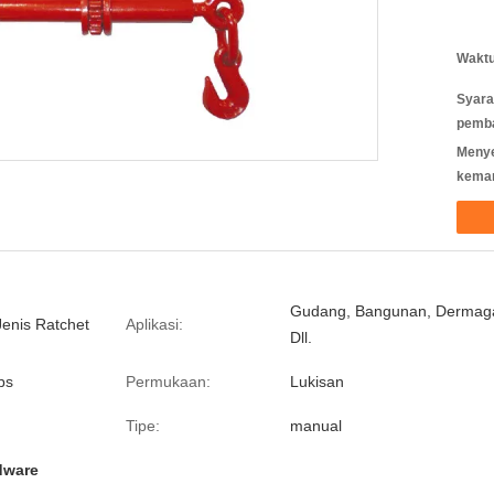
Waktu
Syara
pemb
Meny
kema
Gudang, Bangunan, Dermag
enis Ratchet
Aplikasi:
Dll.
bs
Permukaan:
Lukisan
Tipe:
manual
rdware