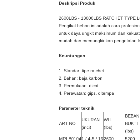
Deskripsi Produk
2600LBS - 13000LBS RATCHET TYPE 
Pengikat beban ini adalah cara profesio
untuk daya ungkit maksimum dan kekuata
mudah dan memungkinkan pengetatan leb
Keuntungan
1. Standar: tipe ratchet
2. Bahan: baja karbon
3. Permukaan: dicat
4. Perawatan: gips, ditempa
Parameter teknik
BEBAN
UKURAN
WLL
ART NO.
BUKTI
(inci)
(lbs)
(lbs)
MRLB0104
1 / 4-5 / 16
2600
5200