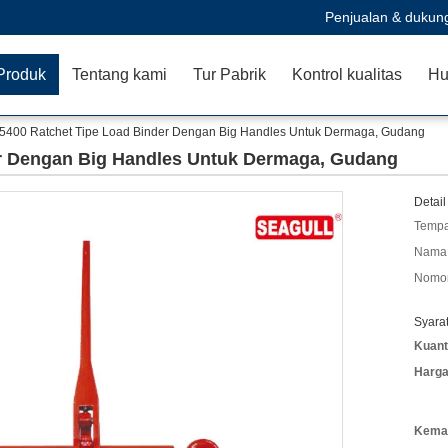
Penjualan & dukun
Produk
Tentang kami
Tur Pabrik
Kontrol kualitas
Hu
 5400 Ratchet Tipe Load Binder Dengan Big Handles Untuk Dermaga, Gudang
er Dengan Big Handles Untuk Dermaga, Gudang
Detail
Tempa
Nama 
Nomor
Syara
Kuant
Harga
Kemas