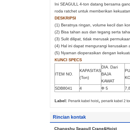
Ini SEAGULL 4-ton datang bersama ganda
roda ratchet untuk memberikan kekuatan
DESKRIPSI
(1) Beratnya ringan, volume kecil dan k
(2) Bisa tahan aus dan tegang serta taha
(3) Sulit dilipat, tidak merusak permuka
(4) Hal ini dapat mengurangi kerusakan
(5) Nyaman dioperasikan dengan kekuat
KUNCI SPECS
DIA. Dari
KAPASITAS
PU
ITEM NO.
BAJA
(Ton)
K
KAWAT
SDB8041
4
Ф 5
7,
,
Label:
Penarik kabel hoist
penarik kabel 2 to
Rincian kontak
Changshu Seagull Crane&Hoist