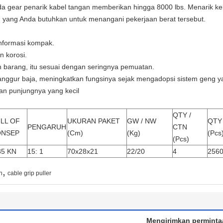
 gear penarik kabel tangan memberikan hingga 8000 lbs. Menarik keku
 yang Anda butuhkan untuk menangani pekerjaan berat tersebut.
onformasi kompak.
n korosi.
an barang, itu sesuai dengan seringnya pemuatan.
 anggur baja, meningkatkan fungsinya sejak mengadopsi sistem geng y
an punjungnya yang kecil
QTY /
LL OF
UKURAN PAKET
GW / NW
QTY 
PENGARUH
CTN
ONSEP
(Cm)
(Kg)
(Pcs
(Pcs)
85 KN
15: 1
70x28x21
22/20
4
256
,
n
cable grip puller
Mengirimkan perminta