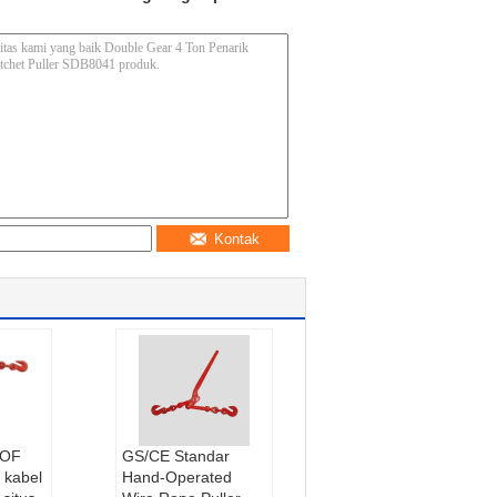
Kontak
OOF
GS/CE Standar
 kabel
Hand-Operated