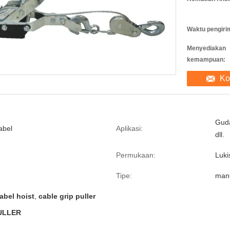
Waktu pengiri
Menyediakan
kemampuan:
Ko
Guda
abel
Aplikasi:
dll.
Permukaan:
Luki
Tipe:
man
abel hoist
,
cable grip puller
ULLER