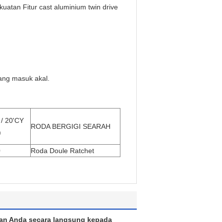
atan Fitur cast aluminium twin drive
ang masuk akal.
/ 20'CY
RODA BERGIGI SEARAH
)
0
Roda Doule Ratchet
an Anda secara langsung kepada