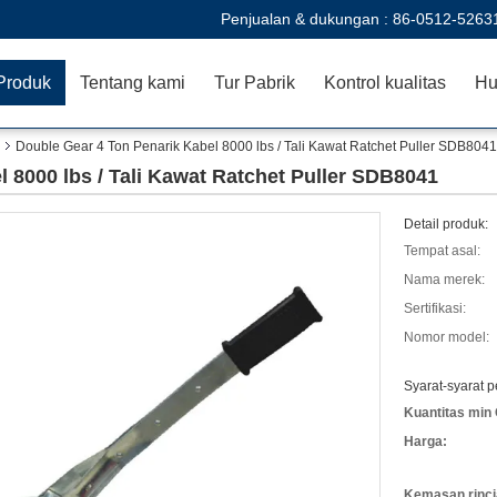
Penjualan & dukungan :
86-0512-5263
Produk
Tentang kami
Tur Pabrik
Kontrol kualitas
Hu
Double Gear 4 Ton Penarik Kabel 8000 lbs / Tali Kawat Ratchet Puller SDB8041
 8000 lbs / Tali Kawat Ratchet Puller SDB8041
Detail produk:
Tempat asal:
Nama merek:
Sertifikasi:
Nomor model:
Syarat-syarat 
Kuantitas min 
Harga:
Kemasan rinci