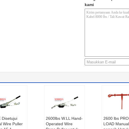
kami
Disetujui
2600lbs W.LL Hand-
2600 lbs PR
 Wire Puller
Operated Wire
LOAD Manual