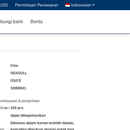
1331
Permintaan Penawaran
Indonesian
bungi kami
Berita
Cina
SEAGULL
GS/CE
SDB8041
pembayaran & pengiriman:
Order:
100 pcs
dapat dinegosiasikan
Dikemas dalam karton terlebih dahulu,
an:
kemudian diperkuat dengan kotak baja