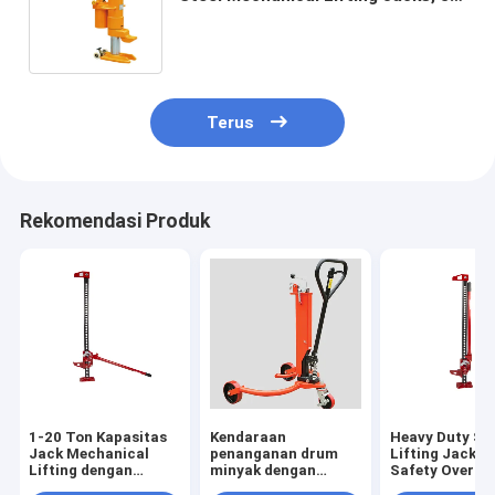
Ton Hydraulic Jack
Terus
Rekomendasi Produk
1-20 Ton Kapasitas
Kendaraan
Heavy Duty Ste
Jack Mechanical
penanganan drum
Lifting Jack d
Lifting dengan
minyak dengan
Safety Overlo
Sistem Perlindungan
gesper hidrolik
System Permu