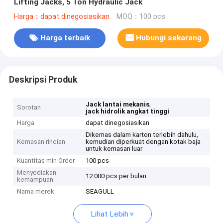
Lifting Jacks, 5 Ton Hydraulic Jack
Harga：dapat dinegosiasikan
MOQ：100 pcs
Harga terbaik
Hubungi sekarang
Deskripsi Produk
,
Jack lantai mekanis
Sorotan
jack hidrolik angkat tinggi
Harga
dapat dinegosiasikan
Dikemas dalam karton terlebih dahulu,
Kemasan rincian
kemudian diperkuat dengan kotak baja
untuk kemasan luar
Kuantitas min Order
100 pcs
Menyediakan
12.000 pcs per bulan
kemampuan
Nama merek
SEAGULL
Lihat Lebih