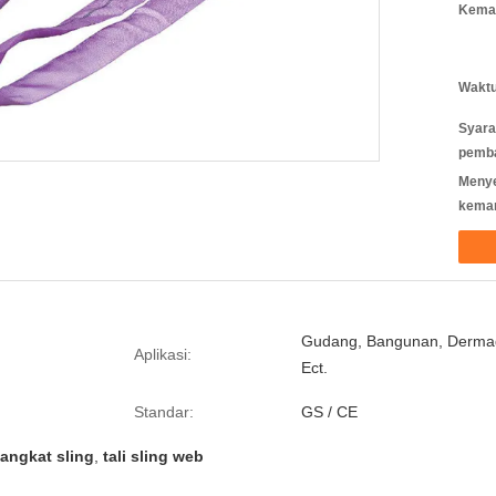
Kemas
Waktu
Syara
pemb
Meny
kema
Gudang, Bangunan, Derma
Aplikasi:
Ect.
Standar:
GS / CE
ngkat sling
,
tali sling web