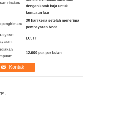
an rincian:
dengan kotak baja untuk
kemasan luar
30 hari kerja setelah menerima
 pengiriman:
pembayaran Anda
t-syarat
LC, TT
ayaran:
ediakan
12.000 pcs per bulan
mpuan:
Kontak
ga,