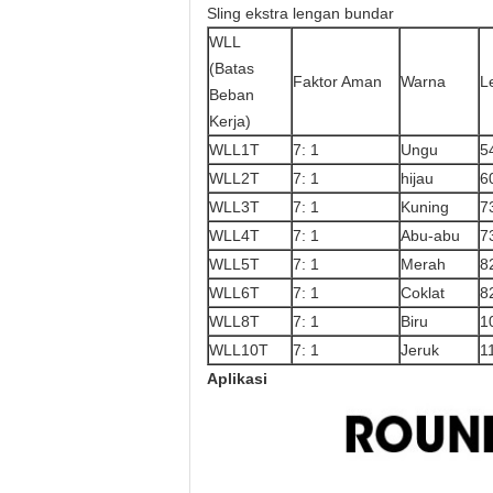
Sling ekstra lengan bundar
WLL
(Batas
Faktor Aman
Warna
L
Beban
Kerja)
WLL1T
7: 1
Ungu
5
WLL2T
7: 1
hijau
6
WLL3T
7: 1
Kuning
7
WLL4T
7: 1
Abu-abu
7
WLL5T
7: 1
Merah
8
WLL6T
7: 1
Coklat
8
WLL8T
7: 1
Biru
1
WLL10T
7: 1
Jeruk
1
Aplikasi