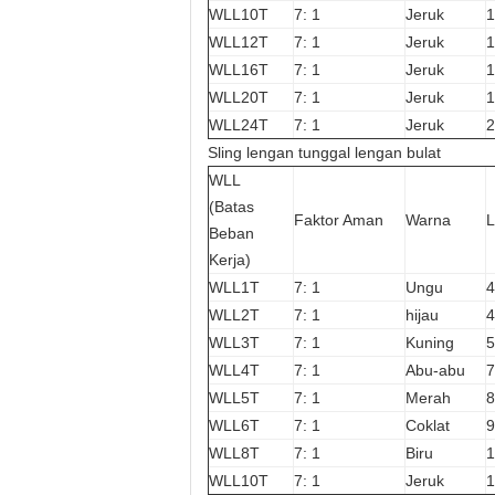
WLL10T
7: 1
Jeruk
1
WLL12T
7: 1
Jeruk
1
WLL16T
7: 1
Jeruk
1
WLL20T
7: 1
Jeruk
1
WLL24T
7: 1
Jeruk
2
Sling lengan tunggal lengan bulat
WLL
(Batas
Faktor Aman
Warna
L
Beban
Kerja)
WLL1T
7: 1
Ungu
4
WLL2T
7: 1
hijau
4
WLL3T
7: 1
Kuning
5
WLL4T
7: 1
Abu-abu
7
WLL5T
7: 1
Merah
8
WLL6T
7: 1
Coklat
9
WLL8T
7: 1
Biru
1
WLL10T
7: 1
Jeruk
1