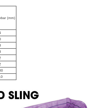
ebar (mm)
4
0
3
3
2
2
00
10