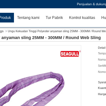
Penjualan & dukun
Produk
Tentang kami
Tur Pabrik
Kontrol kualitas
Hu
ngs
Ungu Kekuatan Tinggi Polyester anyaman sling 25MM - 300MM / Round We
r anyaman sling 25MM - 300MM / Round Web Sling
Detail
Tempa
Nama 
Sertifi
Nomor
Syara
Kuant
Harga