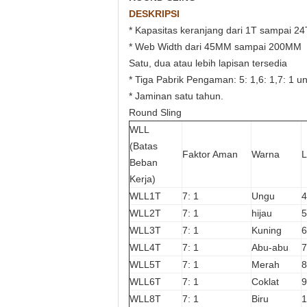
DESKRIPSI
* Kapasitas keranjang dari 1T sampai 24
* Web Width dari 45MM sampai 200MM
Satu, dua atau lebih lapisan tersedia
* Tiga Pabrik Pengaman: 5: 1,6: 1,7: 1 un
* Jaminan satu tahun.
Round Sling
WLL
(Batas
Faktor Aman
Warna
L
Beban
Kerja)
WLL1T
7: 1
Ungu
4
WLL2T
7: 1
hijau
5
WLL3T
7: 1
Kuning
6
WLL4T
7: 1
Abu-abu
7
WLL5T
7: 1
Merah
8
WLL6T
7: 1
Coklat
9
WLL8T
7: 1
Biru
1