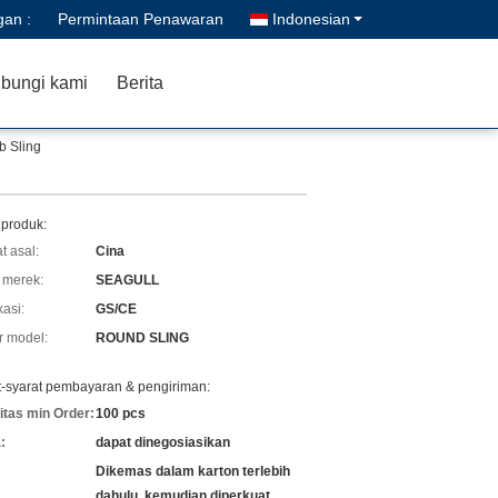
gan :
Permintaan Penawaran
Indonesian
bungi kami
Berita
b Sling
 produk:
t asal:
Cina
merek:
SEAGULL
kasi:
GS/CE
 model:
ROUND SLING
t-syarat pembayaran & pengiriman:
itas min Order:
100 pcs
:
dapat dinegosiasikan
Dikemas dalam karton terlebih
dahulu, kemudian diperkuat