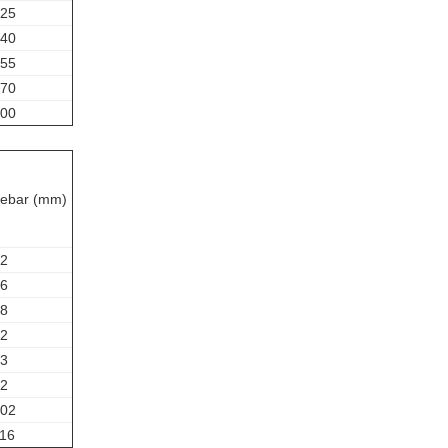
25
40
55
70
00
ebar (mm)
2
6
8
2
3
2
02
16