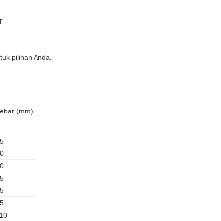
T
tuk pilihan Anda.
ebar (mm)
5
0
0
5
5
5
10