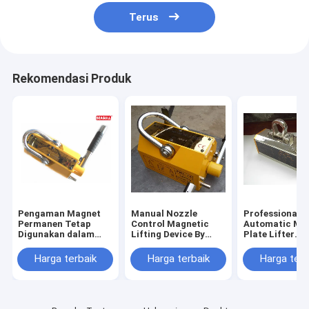
Terus
Rekomendasi Produk
Pengaman Magnet
Manual Nozzle
Professional
Permanen Tetap
Control Magnetic
Automatic Ma
Digunakan dalam
Lifting Device By
Plate Lifter
Proses Moulding
NdFeb Magnetic
European For L
Mengangkat
Materials
Steel
Harga terbaik
Harga terbaik
Harga terb
Kekuatan 5000 KGF