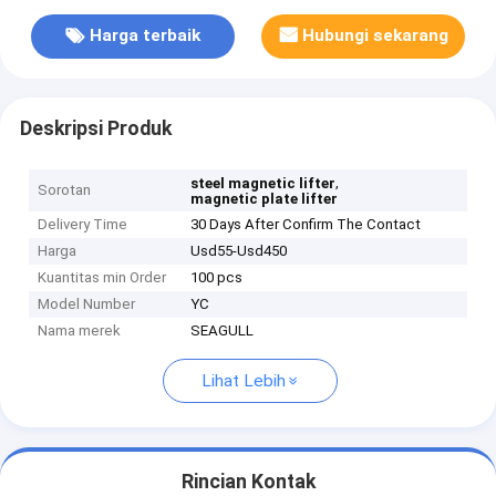
Harga terbaik
Hubungi sekarang
Deskripsi Produk
,
steel magnetic lifter
Sorotan
magnetic plate lifter
Delivery Time
30 Days After Confirm The Contact
Harga
Usd55-Usd450
Kuantitas min Order
100 pcs
Model Number
YC
Nama merek
SEAGULL
Lihat Lebih
Rincian Kontak