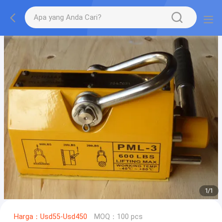
1
/
1
Harga：Usd55-Usd450
MOQ：100 pcs