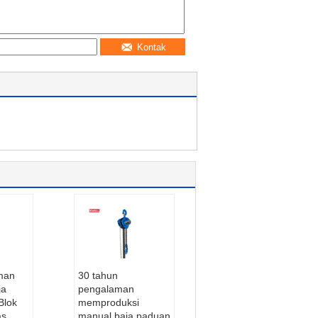
Kontak
man
30 tahun
ja
pengalaman
Blok
memproduksi
as
manual baja paduan