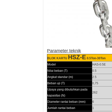
Parameter teknik
HSZ-E
BLOK
KARTU
0.5Ton-30Ton
Model
HAS-0.5E
Nilai beban (T)
0.5
Angkat standar (m)
2.5
Beban uji (T)
0,75
Upaya yang dibutuhkan pada
262
kapasitas (N)
Diameter rantai beban (mm)
6
Jumlah rantai beban
1