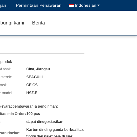
gan :
Permintaan Penawaran
Indonesian
bungi kami
Berita
 produk:
t asal:
Cina, Jiangsu
merek:
SEAGULL
kasi:
CE GS
 model:
HSZ-E
t-syarat pembayaran & pengiriman:
itas min Order:
100 pcs
:
dapat dinegosiasikan
Karton dinding ganda berkualitas
an rincian:
tinggi dan palet baja di luar.