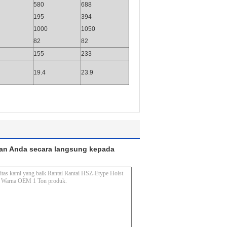
580
688
195
394
1000
1050
82
82
155
233
19.4
23.9
an Anda secara langsung kepada