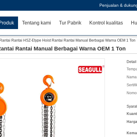
Penjualan & dukun
Produk
Tentang kami
Tur Pabrik
Kontrol kualitas
Hu
Rantai Rantai HSZ-Etype Hoist Rantai Rantai Manual Berbagai Warna OEM 1 Ton
Rantai Rantai Manual Berbagai Warna OEM 1 Ton
Detail
Tempa
Nama 
Sertifi
Nomor
Syara
Kuant
Harga
Kemas