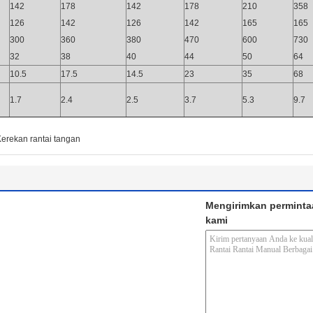
142
178
142
178
210
358
126
142
126
142
165
165
300
360
380
470
600
730
32
38
40
44
50
64
10.5
17.5
14.5
23
35
68
1.7
2.4
2.5
3.7
5.3
9.7
erekan rantai tangan
Mengirimkan perminta
kami