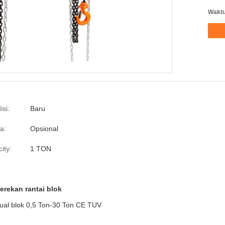
Waktu
isi:
Baru
a:
Opsional
ity:
1 TON
erekan rantai blok
nual blok 0,5 Ton-30 Ton CE TUV