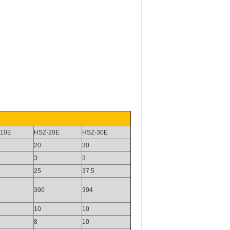
-10E
HSZ-20E
HSZ-30E
20
30
3
3
25
37.5
390
394
10
10
8
10