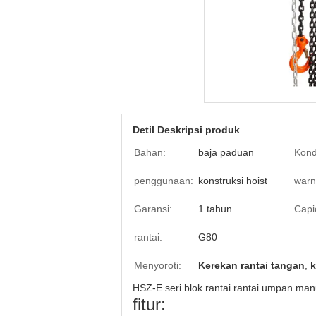
Detil Deskripsi produk
Bahan:
baja paduan
Kond
penggunaan:
konstruksi hoist
warn
Garansi:
1 tahun
Capic
rantai:
G80
Menyoroti:
Kerekan rantai tangan
,
k
HSZ-E seri blok rantai rantai umpan ma
fitur: