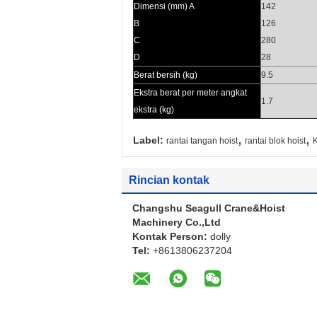
Dimensi (mm) A
142
B
126
C
280
D
28
Berat bersih (kg)
9.5
Ekstra berat per meter angkat
1.7
ekstra (kg)
,
,
Label:
rantai tangan hoist
rantai blok hoist
K
Rincian kontak
Changshu Seagull Crane&Hoist
Machinery Co.,Ltd
Kontak Person:
dolly
Tel:
+8613806237204