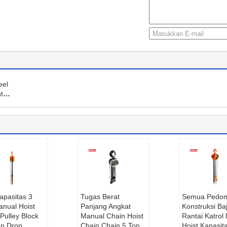
eel
t
Kapasitas 3
Tugas Berat
Semua Pedo
anual Hoist
Panjang Angkat
Konstruksi Ba
Pulley Block
Manual Chain Hoist
Rantai Katrol 
n Drop
Chain Chain 5 Ton
Hoist Kapasit