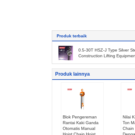
Produk terbaik
0.5-30T HSZ-J Type Silver St
Construction Lifting Equipmen
Manual Chain Block
Produk lainnya
Blok Pengereman
Nilai 
Rantai Kaki Ganda
Ton M
Otomatis Manual
Chain 
Hoist Chain Hoist
Denga