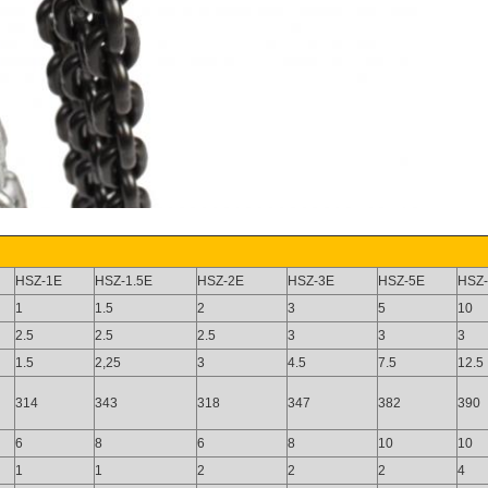
HSZ-1E
HSZ-1.5E
HSZ-2E
HSZ-3E
HSZ-5E
HSZ
1
1.5
2
3
5
10
2.5
2.5
2.5
3
3
3
1.5
2,25
3
4.5
7.5
12.5
314
343
318
347
382
390
6
8
6
8
10
10
1
1
2
2
2
4