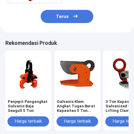
Terus
Rekomendasi Produk
Penjepit Pengangkat
Galvanis Klem
3 Ton Kapasit
Galvanis Baja
Angkat Tugas Berat
Galvanized Ste
Seagull 5 Ton
Kapasitas 5 Ton
Lifting Clamp
Untuk Penanganan
Pelat Baja
Harga terbaik
Harga terbaik
Harga terb