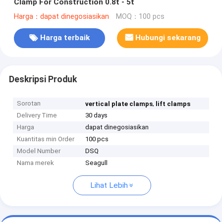
Clamp For Construction 0.8t - 5t
Harga：dapat dinegosiasikan
MOQ：100 pcs
Harga terbaik
Hubungi sekarang
Deskripsi Produk
Sorotan
,
vertical plate clamps
lift clamps
Delivery Time
30 days
Harga
dapat dinegosiasikan
Kuantitas min Order
100 pcs
Model Number
DSQ
Nama merek
Seagull
Lihat Lebih