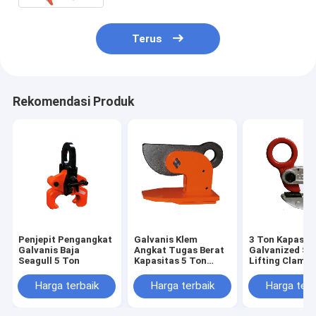
Terus
Rekomendasi Produk
Penjepit Pengangkat
Galvanis Klem
3 Ton Kapasit
Galvanis Baja
Angkat Tugas Berat
Galvanized Ste
Seagull 5 Ton
Kapasitas 5 Ton
Lifting Clamp
Untuk Penanganan
Pelat Baja
Harga terbaik
Harga terbaik
Harga terb