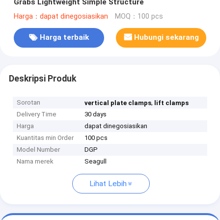
Grabs Lightweight Simple Structure
Harga：dapat dinegosiasikan
MOQ：100 pcs
Harga terbaik
Hubungi sekarang
Deskripsi Produk
Sorotan
,
vertical plate clamps
lift clamps
Delivery Time
30 days
Harga
dapat dinegosiasikan
Kuantitas min Order
100 pcs
Model Number
DGP
Nama merek
Seagull
Lihat Lebih